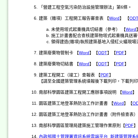
「營建工程空氣污染防治設施管理辦法」第6條。
建築（雜項）工程開工報告審查表 【
Word
】 【
OD
未使用塔式起重機具切結書（參考） 【
Word
施工計畫書配合查核建築物塔式起重機具送審
領得建造(雜項)執照建築基地入侵紅火蟻現場
建築廢棄物管制卡 【
Word
】【
ODT
】【
PDF
】
建築廢棄物切結書 【
Word
】【
ODT
】【
PDF
】
建築工程開工（竣工）查報表 【
PDF
】
【請至全國建築管理系統填報後下載列印，下載列印
南部科學園區建築工程開工應辦事項說明 【
Word
】
園區建築工地登革熱防治工作計畫書 【
Word
】【
O
園區建築工地登革熱防治工作計畫書（附件檢查表）
南部科學園區管理局建築施工管理作業原則【
PDF
】
內政部國土管理署資訊系統雲端平台_新建築管理系