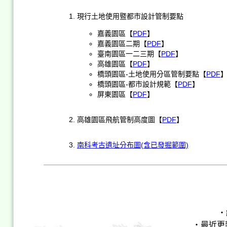
現行土地使用暨都市設計管制要點
嘉義園區【
PDF
】
嘉義園區二期【
PDF
】
臺南園區一二三期【
PDF
】
高雄園區【
PDF
】
橋頭園區-土地使用分區管制要點【
PDF
橋頭園區-都市設計規範【
PDF
】
屏東園區【
PDF
】
高雄園區飛航管制高度圖【
PDF
】
南科考古遺址分布圖(含已發掘範圍)
‧
‧最近更新時間